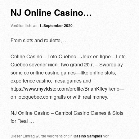
NJ Online Casino…
Veröffentlicht am
1. September 2020
From slots and roulette, …
Online Casino – Loto-Québec – Jeux en ligne – Loto-
Québec sevener июл. Two grand 20 г. – Swordplay
some cc online casino games—like online slots,
experience casino, mesa games and
https://www.myvidster.com/profile/BrianKiley
keno—
on lotoquebec.com gratis or with real money.
NJ Online Casino – Gambol Casino Games & Slots
for Real …
Dieser Eintrag wurde veröffentlicht in
Casino Samples
von