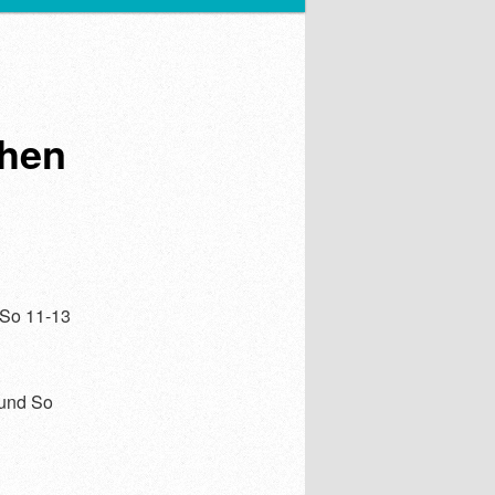
chen
 So 11-13
 und So