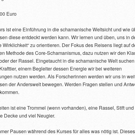
200 Euro
rs ist eine Einführung in die schamanische Weltsicht und wie ü
sen diese entdeckt werden kann. Wir lernen und üben, uns in de
he Wirklichkeit“ zu orientieren. Der Fokus des Reisens liegt auf d
hen Methode des Core-Schamanismus, dazu nutzen wir den Kla
der der Rassel. Eingetaucht in die schamanische Welt suchen
rafttier, einem Begleiter dessen Energie wir bei weiteren
ngen nutzen werden. Als Forscherinnen werden wir uns in wei
isen der Anderswelt bewegen. Werden Fragen stellen und Antw
ekommen.
iten ist eine Trommel (wenn vorhanden), eine Rassel, Stift und 
e Decke und viel Neugier.
mmer Pausen während des Kurses für alles was nötig ist. Dieses