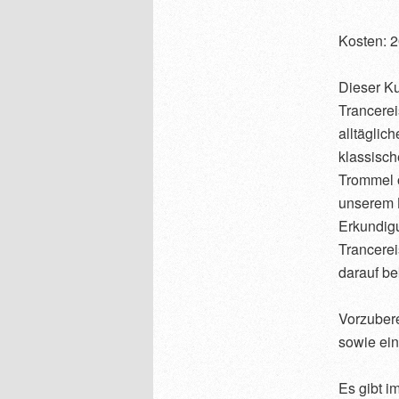
Kosten: 
Dieser Ku
Trancerei
alltäglic
klassisc
Trommel o
unserem K
Erkundigu
Trancere
darauf b
Vorzubere
sowie ein
Es gibt i