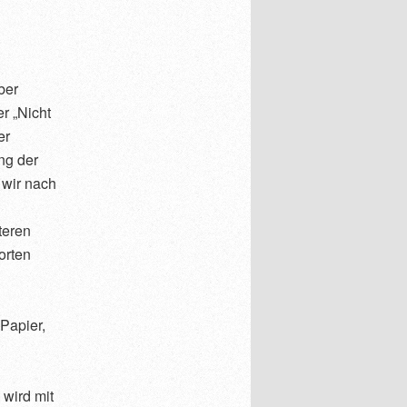
ber
r „Nicht
er
ng der
 wir nach
teren
orten
Papier,
 wird mit